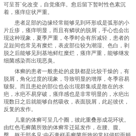
可呈苔`化改变，自觉瘙痒。愈后留下暂时性色素沉
着，瘙痒症状严重。
患者足部的边缘经常能够见到环形或是弧形的小
片丘疹，瘙痒明显，而且有鳞状的脱屑，手心也会出
现这种现象，夏季严重，冬季时会有所减轻，患者的
足趾间也常见有糜烂，表皮部位较为潮湿、色白，剥
脱之后能够见到基地鲜红糜烂，瘙痒严重，能够继发
细菌感染而出现恶臭。
体癣的患者一般患处的皮肤都是比较干燥的，有
脱屑，角化过度的现象，导致明显的增厚，冬季容易
皲裂。而且患处的部位也会出现群集或是散在的水
疤，水疤不易穿破，瘙痒感也是非常明显的，水疤出
现数日之后就能够自然吸收，表面脱屑，此起彼伏，
反复的发作。
儿童的体癣可呈几个圈，彼此重叠形成花环状。
由红色毛癣菌所致的体癣常迁延发作，在腰、腹、
臀、躯干部多见;由石膏样毛癣菌所致的常好侵犯面颊