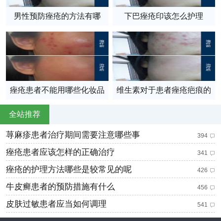
男性预防痤疮的方法有哪
下巴痤疮印该怎么护理
些？
痤疮患者不能用哪些化妆品
维生素对于患者痤疮疤痕的
呢？
作用
全站推荐
荨麻疹患者治疗期间需要注意哪些事
394
痤疮患者应该怎样的正确治疗
341
痤疮的护理方法哪些是较常见的呢
426
牛皮癣患者的预防措施有什么
456
皮肤过敏患者应当如何调理
541