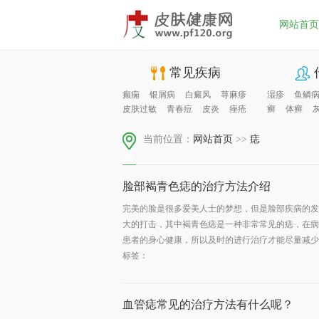
网站首页
常见疾病
癫痫
银屑病
白癜风
荨麻疹
湿疹
鱼鳞
皮肤过敏
青春痘
皮炎
痤疮
癣
体癣
当前位置：
网站首页
>>
痣
脸部褐青色痣的治疗方法介绍
完美的脸是很多爱美人士的梦想，但是脸部疾病的发
大的打击，其中褐青色痣是一种非常常见的痣，在病
患者的身心健康，所以及时的进行治疗才能尽量减少危
标签：
血管痣常见的治疗方法有什么呢？