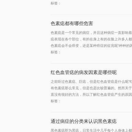
标签：
色素痣都有哪些危害
色素痣是一个常见的病症，并且这种病症一直影响着
痣表现在各个部位，有的在身上有的在脸上许多人都
色素痣会不会癌变，还是某种癌症的征兆呢!种种的因素
标签：
红色血管痣的病发因素是哪些呢
之前听过色素痣、巨痣，但是红色血管痣是什么呢?
有色素痣那么常见，但是也是比较普遍的。然而关于
直没有很好的方法，所以了解红色血管痣产生的原因是
标签：
通过病症的分类来认识黑色素痣
黑色素痣即为黑痣，日常生活中几乎每个人身体上都