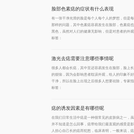
脸部色素痣的症状有什么表现
有一张干净光滑的脸是每个人每个人的梦想，但是每
那样的问题，其中色素痣容易发生在脸部，色素痣也
黑色，虽然对人们的健康无影响，但是对患者的外观还
标签：
激光去痣需要注意哪些事情呢
很多人都会长痣，其中至还容易发生在脸部，脸上长
的烦恼，因为会影响患者耽误外观，给人的印象不好
干净，所以在脸上出现之后很多人想要祛除，专家指出
标签：
痣的诱发因素是有哪些呢
在我们日常生活中痣是一种很常见的皮肤病之一，虽
并不知道是怎么回事，痣带给我们最直观的感受是影
人担心自己长的痣而犯愁，临床表明，一般来说，痣是