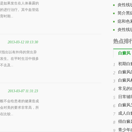
是如果发生在人体暴露的
炎性线
的进行治疗。其中血管痣
简介黑
时期...
痣和色
炎性线
热点排
2013-03-12 10:13:30
家指出以有外痔的突出异
白癜风
发生。在平时生活中很多
初期白
1
去及...
白癜风
2
白癜风
3
常见的
4
2013-03-07 11:31:23
日常辅
5
般不会给患者的健康造成
白癜风
6
会对美的要求非常高，所
成人白
比较...
7
得白癜
8
青少年
9