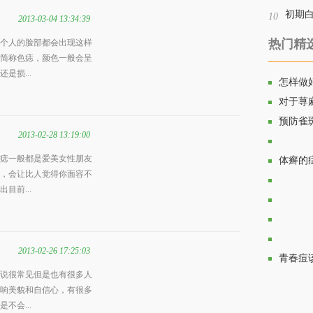
初期
10
2013-03-04 13:34:39
热门精
个人的脸部都会出现这样
简称色痣，颜色一般会呈
是损...
怎样做
对于荨
预防雀
2013-02-28 13:19:00
痣一般都是爱美女性朋友
鱼鳞病
体癣的
，会让比人觉得你面容不
目前...
生活中
长期对
青春期
2013-02-26 17:25:03
有效预
青春痘
说很常见但是也有很多人
响美貌和自信心，有很多
不会...