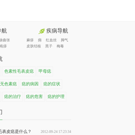
导航
疾病导航
脉曲张
麻疹
痈
红血丝
脚气
疱疹
皮肤结核
黑子
梅毒
航
色素性毛表皮痣
甲母痣
无色素痣
痣的病因
痣的症状
痣的治疗
痣的危害
痣的护理
门
毛表皮痣是什么？
2012-09-24 17:23:34