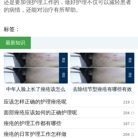
还是要加强护理工作的，做好护理不仅可以减轻患者
的病情，还能对治疗有所帮助。
标签：
最新知识
中年人脸上长了痤疮该怎么
去除结节型痤疮有哪些有效
护理
地方法
应该怎样正确的护理痤疮呢
219
面部痤疮应该如何的正确护理呢
204
痤疮的护理工作都有哪些
187
痤疮的日常护理工作怎样做
204