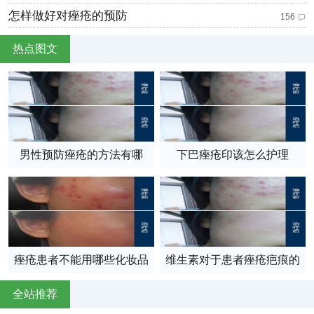
怎样做好对痤疮的预防
156
热点图文
男性预防痤疮的方法有哪
下巴痤疮印该怎么护理
些？
痤疮患者不能用哪些化妆品
维生素对于患者痤疮疤痕的
呢？
作用
全站推荐