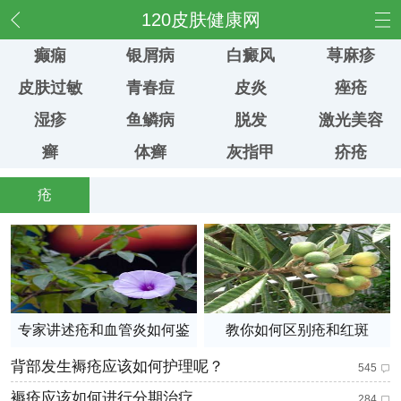
频道
120皮肤健康网
癫痫
银屑病
白癜风
荨麻疹
皮肤过敏
青春痘
皮炎
痤疮
湿疹
鱼鳞病
脱发
激光美容
癣
体癣
灰指甲
疥疮
疮
专家讲述疮和血管炎如何鉴
教你如何区别疮和红斑
别
背部发生褥疮应该如何护理呢？
545
褥疮应该如何进行分期治疗
284