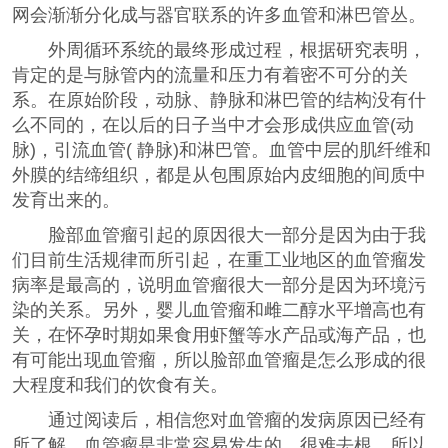
网会渐渐分化成与器官联系的许多血管和淋巴管丛。
外周循环系统的最终形成过程，根据研究表明，
肯定的是与脉管内的流量和压力有着密不可分的关
系。在原始阶段，动脉、静脉和淋巴管的结构没有什
么不同的，在以后的日子当中才会形成供应血管(动
脉)，引流血管( 静脉)和淋巴管。血管中层的肌纤维和
外膜的结缔组织，都是从包围原始内皮细胞的间质中
发育出来的。
脸部血管瘤引起的原因很大一部分是因为由于我
们目前生活规律而所引起，在重工业地区的血管瘤发
病率是最高的，说明血管瘤很大一部分是因为环境污
染的关系。另外，婴儿血管瘤和雌二醇水平增高也有
关，在怀孕时期如果食用虾蟹等水产品或海产品，也
有可能出现血管瘤，所以脸部血管瘤是怎么形成的很
大程度和我们的饮食有关。
通过阅读后，相信您对血管瘤的发病原因已经有
所了解。血管瘤是非常容易发生的，很难去根，所以