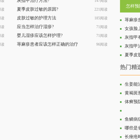
灰指甲治疗方法?
阅读
147阅读
怎样预
夏季皮肤过敏的原因?
阅读
221阅读
皮肤过敏的护理方法
阅读
185阅读
荨麻疹
应当怎样治疗湿疹?
阅读
71阅读
女孩脸
婴儿湿疹应该怎样护理?
阅读
71阅读
灰指甲
荨麻疹患者应该怎样正确的治疗
阅读
96阅读
灰指甲
夏季皮
热门精
生姜能
黄褐斑
体癣预
青春痘
鱼鳞病
哪些是
长痤疮