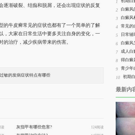
初期白
1
会逐渐破裂、结痂和脱屑，还会出现症状的反复
白癜风
2
白癜风
3
的牛皮癣常见的症状也都有了一个简单的了解
常见的
4
以，大家在日常生活中要多关注自身的变化，一
日常辅
5
时的治疗，减少疾病带来的伤害。
白癜风
6
成人白
7
得白癜
8
青少年
9
过敏的发病症状特点有哪些
初期
10
最新内
灰指甲有哪些危害?
阅读
124阅读