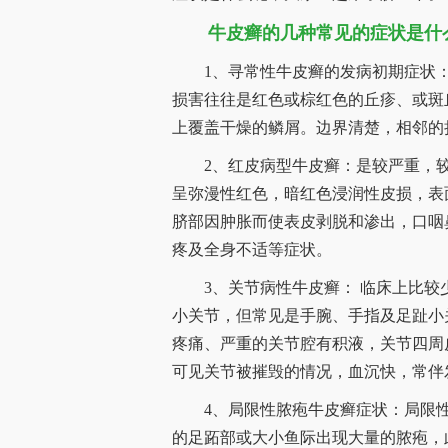
牛皮癣的几种常见的症状是什
1、寻常性牛皮癣的发病初期症状：
损害往往是红色或棕红色的丘疹、或斑
上覆盖干燥的鳞屑。边界清楚，相邻的
2、红皮病型牛皮癣：是较严重，较少
呈弥漫性红色，暗红色浸润性皮损，表
脐部因肿胀而使表皮剥脱和渗出，口咽
疼及全身不适等症状。
3、关节病性牛皮癣： 临床上比较
小关节，但常见是手腕、手指及足趾小
疼痛、严重的关节腔有积液，关节四周
可见关节被摧毁的情况，血沉快，常伴
4、局限性脓疱牛皮癣症状：局限性
的足跖部或大小鱼际出现大量的脓疱，