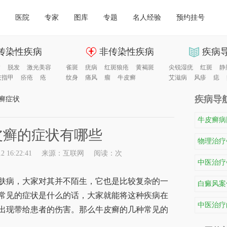
医院
专家
图库
专题
名人经验
预约挂号
传染性疾病
非传染性疾病
疾病
病
脱发
激光美容
雀斑
疣病
红斑狼疮
黄褐斑
尖锐湿疣
红斑
静
灰指甲
疥疮
疮
纹身
痛风
瘤
牛皮癣
艾滋病
风疹
痣
疾病导
癣症状
牛皮癣病
皮癣的症状有哪些
物理治疗
 16:22:41
来源：互联网
阅读：
次
中医治疗
病，大家对其并不陌生，它也是比较复杂的一
白癜风案
常见的症状是什么的话，大家就能将这种疾病在
中医治疗
出现带给患者的伤害。那么牛皮癣的几种常见的