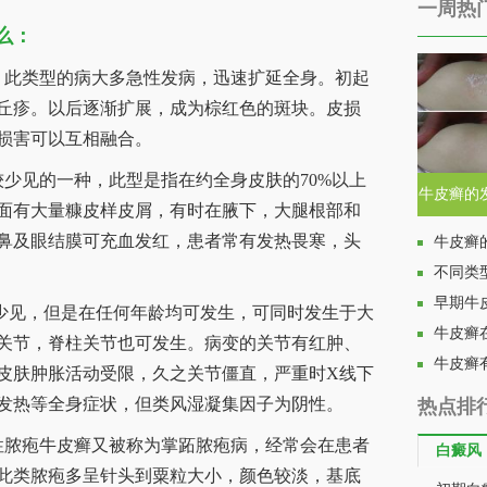
一周热
么：
此类型的病大多急性发病，迅速扩延全身。初起
丘疹。以后逐渐扩展，成为棕红色的斑块。皮损
损害可以互相融合。
见的一种，此型是指在约全身皮肤的70%以上
牛皮癣的
面有大量糠皮样皮屑，有时在腋下，大腿根部和
鼻及眼结膜可充血发红，患者常有发热畏寒，头
牛皮癣
不同类
早期牛
少见，但是在任何年龄均可发生，可同时发生于大
牛皮癣
关节，脊柱关节也可发生。病变的关节有红肿、
牛皮癣
皮肤肿胀活动受限，久之关节僵直，严重时X线下
发热等全身症状，但类风湿凝集因子为阴性。
热点排
脓疱牛皮癣又被称为掌跖脓疱病，经常会在患者
白癜风
此类脓疱多呈针头到粟粒大小，颜色较淡，基底