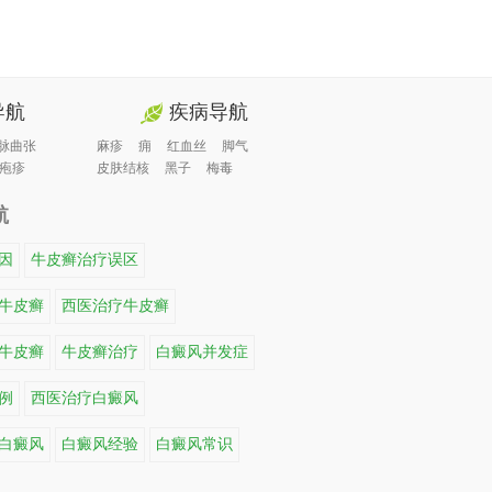
导航
疾病导航
脉曲张
麻疹
痈
红血丝
脚气
疱疹
皮肤结核
黑子
梅毒
航
因
牛皮癣治疗误区
牛皮癣
西医治疗牛皮癣
牛皮癣
牛皮癣治疗
白癜风并发症
例
西医治疗白癜风
白癜风
白癜风经验
白癜风常识