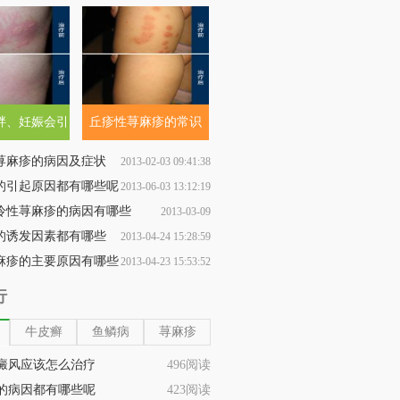
胖、妊娠会引
丘疹性荨麻疹的常识
荨麻疹
荨麻疹的病因及症状
2013-02-03 09:41:38
的引起原因都有哪些呢
2013-06-03 13:12:19
冷性荨麻疹的病因有哪些
2013-03-09
的诱发因素都有哪些
2013-04-24 15:28:59
17:26:00
麻疹的主要原因有哪些
2013-04-23 15:53:52
行
牛皮癣
鱼鳞病
荨麻疹
癜风应该怎么治疗
496阅读
的病因都有哪些呢
423阅读