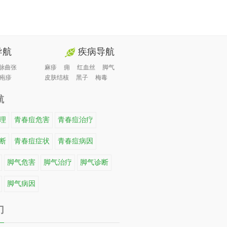
导航
疾病导航
脉曲张
麻疹
痈
红血丝
脚气
疱疹
皮肤结核
黑子
梅毒
航
理
青春痘危害
青春痘治疗
断
青春痘症状
青春痘病因
脚气危害
脚气治疗
脚气诊断
脚气病因
门