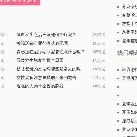
荨麻疹
情况？
女孩脸
灰指甲
灰指甲
体癣发生之后应该如何治疗呢？
阅读
223阅读
夏季皮
黄褐斑都有哪些症状表现呢
阅读
131阅读
青春痘在治疗期间需要注意什么呢？
阅读
205阅读
热门精
导致女生脱发的根本原因
阅读
171阅读
祛除雀斑的方法有哪些是常见的呢
阅读
130阅读
应该怎
女性要多注意鱼鳞病带来的危害
阅读
213阅读
荨麻疹
现在的人为什么容易脱发
阅读
148阅读
面部痤
荨麻疹
夏季发
夏季如
痤疮是
荨麻疹