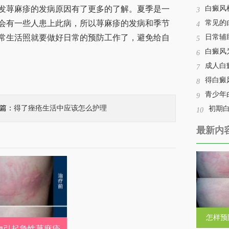
荨麻疹的发病原因有了更多的了解。夏季是一
白癜风
3
会有一些人患上此病，所以荨麻疹的发病和季节
常见的
4
常生活照就要做好日常的预防工作了，避免给自
日常辅
5
白癜风
6
成人白
7
得白癜
8
青少年
9
一篇：
得了痤疮生活中应该怎么护理
初期
10
最新内
怎样预
物引起急性荨麻疹