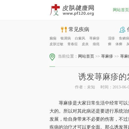
网站首页
常见疾病
癫痫
银屑病
白癜风
荨麻疹
湿疹
鱼鳞
皮肤过敏
青春痘
皮炎
痤疮
癣
体癣
当前位置：
网站首页
>>
荨麻疹
>>
荨麻
诱发荨麻疹的
作者：未知
时间：2013-06-06
荨麻疹是大家日常生活中经常可以见
大的。所以对其此病还是要进行系统治
发展，给自身带来不必要的伤害，不过
疾病的治疗才可以更全面。那么诱发荨