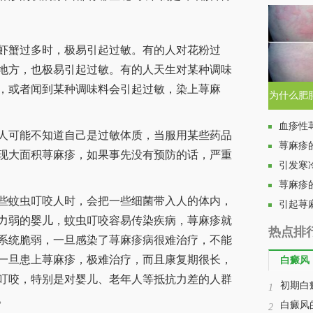
蟹过多时，极易引起过敏。有的人对花粉过
地方，也极易引起过敏。有的人天生对某种调味
，或者闻到某种调味料会引起过敏，染上荨麻
为什么肥
起
血疹性
可能不知道自己是过敏体质，当服用某些药品
荨麻疹
现大面积荨麻疹，如果事先没有预防的话，严重
引发寒
荨麻疹
蚊虫叮咬人时，会把一些细菌带入人的体内，
引起荨
力弱的婴儿，蚊虫叮咬容易传染疾病，荨麻疹就
热点排
系统脆弱，一旦感染了荨麻疹病很难治疗，不能
一旦患上荨麻疹，极难治疗，而且康复期很长，
白癜风
叮咬，特别是对婴儿、老年人等抵抗力差的人群
初期白
1
。
白癜风
2