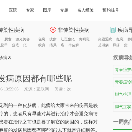
医院
专家
图库
专题
名人经验
预约挂号
传染性疾病
非传染性疾病
疾病
病
脱发
激光美容
雀斑
疣病
红斑狼疮
黄褐斑
尖锐湿疣
红斑
静
灰指甲
疥疮
疮
纹身
痛风
瘤
牛皮癣
艾滋病
风疹
痣
疾病导
疹病因
青春痘护
发病原因都有哪些呢
青春痘诊
 13:59:05
来源：互联网
阅读：
次
脚气护理
到的一种皮肤病，此病给大家带来的伤害是较
脚气症状
疗的，患者只有早些对其进行治疗才会避免病情
一周热
患者在治疗之前也是要了解它的病因的，这样对
麻疹的发病原因都有哪些呢?以下就是详细解答。