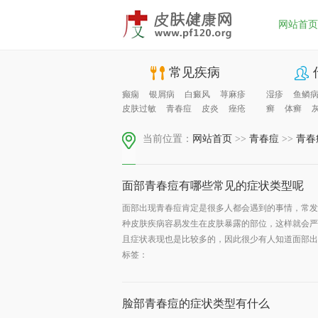
网站首页
常见疾病
癫痫
银屑病
白癜风
荨麻疹
湿疹
鱼鳞
皮肤过敏
青春痘
皮炎
痤疮
癣
体癣
当前位置：
网站首页
>>
青春痘
>>
青春
面部青春痘有哪些常见的症状类型呢
面部出现青春痘肯定是很多人都会遇到的事情，常发
种皮肤疾病容易发生在皮肤暴露的部位，这样就会严
且症状表现也是比较多的，因此很少有人知道面部出现
标签：
脸部青春痘的症状类型有什么