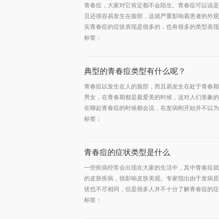
青春痘，大家对它肯定都不会陌生。青春痘可以说是
且还很容易发生在脸部，这就严重影响着患者的外观
实青春痘的症状表现是很多的，也有很多的类型表现，
标签：
典型的青春痘类型有什么呢？
青春痘以发生在人的脸部，而且易发生在处于青春期
男女，在青春期都是最爱美的时候，这对人们形象的
在聊起青春痘的时候都会说，在发病刚开始并不以为然
标签：
青春痘的症状类型是什么
一些疾病经常会出现在大家的生活中，其中青春痘就
的皮肤疾病，很影响皮肤美观。专家指出由于发病原
状也不尽相同，但是很多人并不十分了解青春痘的症状
标签：