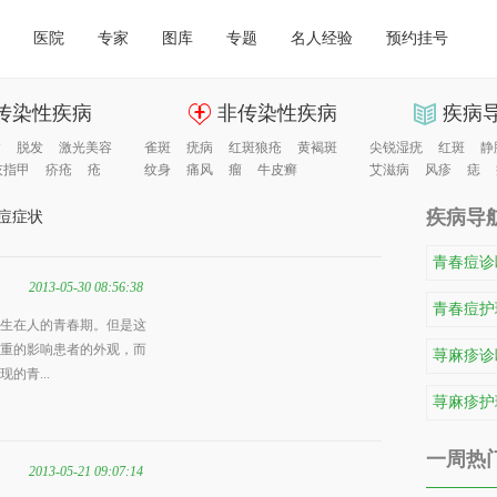
医院
专家
图库
专题
名人经验
预约挂号
传染性疾病
非传染性疾病
疾病
病
脱发
激光美容
雀斑
疣病
红斑狼疮
黄褐斑
尖锐湿疣
红斑
静
灰指甲
疥疮
疮
纹身
痛风
瘤
牛皮癣
艾滋病
风疹
痣
疾病导
痘症状
青春痘诊
2013-05-30 08:56:38
青春痘护
生在人的青春期。但是这
重的影响患者的外观，而
荨麻疹诊
的青...
荨麻疹护
一周热
2013-05-21 09:07:14