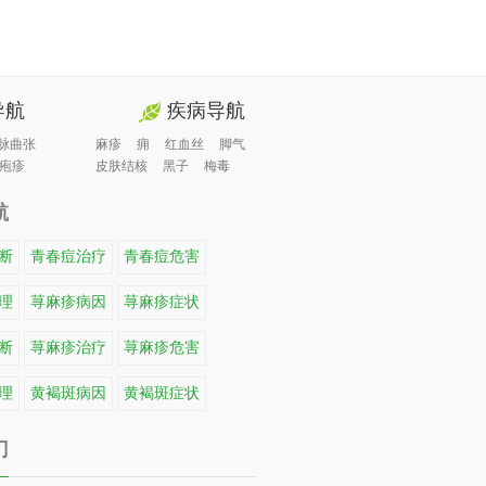
导航
疾病导航
脉曲张
麻疹
痈
红血丝
脚气
疱疹
皮肤结核
黑子
梅毒
航
断
青春痘治疗
青春痘危害
理
荨麻疹病因
荨麻疹症状
断
荨麻疹治疗
荨麻疹危害
理
黄褐斑病因
黄褐斑症状
门