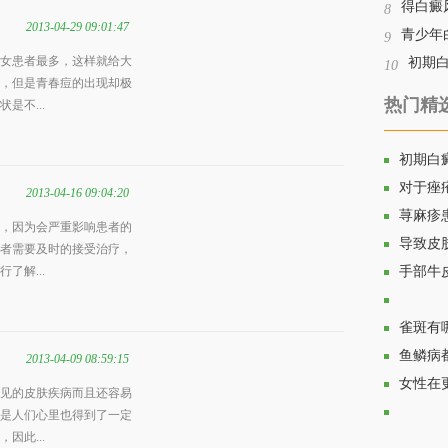
得白癜
8
2013-04-29 09:01:47
青少年
9
女患者最多，这样就给大
初期
10
，但是青春痘的出现却极
热门精
是不...
初期白
对于痤
2013-04-16 09:04:20
荨麻疹
，因为会严重影响患者的
导致皮
者需要及时的接受治疗，
了解...
手部牛
脸上的
雀斑有
鱼鳞病
2013-04-09 08:59:15
女性在
见的皮肤疾病而且还容易
是人们心里也得到了一定
因此...
生活中