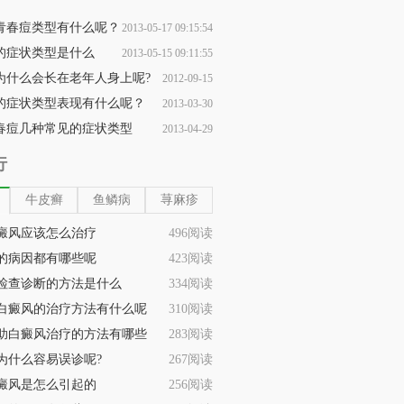
青春痘类型有什么呢？
2013-05-17 09:15:54
的症状类型是什么
2013-05-15 09:11:55
为什么会长在老年人身上呢?
2012-09-15
的症状类型表现有什么呢？
2013-03-30
20:22:08
春痘几种常见的症状类型
2013-04-29
08:33:18
09:01:47
行
牛皮癣
鱼鳞病
荨麻疹
癜风应该怎么治疗
496阅读
的病因都有哪些呢
423阅读
检查诊断的方法是什么
334阅读
白癜风的治疗方法有什么呢
310阅读
助白癜风治疗的方法有哪些
283阅读
为什么容易误诊呢?
267阅读
癜风是怎么引起的
256阅读