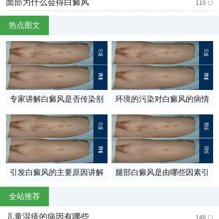
面部为什么会得白癜风
110
热点图文
专家讲解白癜风是否传染别
环境的污染对白癜风的病情
人呢？
有影响吗
引发白癜风的主要原因讲解
腿部白癜风是由哪些因素引
起的
全站推荐
儿童湿疹的病因有哪些
148