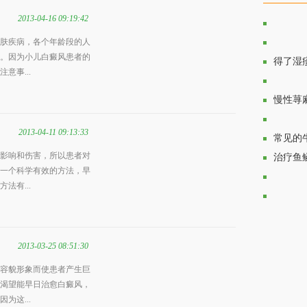
2013-04-16 09:19:42
肤疾病，各个年龄段的人
生活中
。因为小儿白癜风患者的
脸部青
得了湿
意事...
日常辅
慢性荨
2013-04-11 09:13:33
引发皮
常见的
影响和伤害，所以患者对
治疗鱼
一个科学有效的方法，早
法有...
雀斑患
体癣发
2013-03-25 08:51:30
容貌形象而使患者产生巨
渴望能早日治愈白癜风，
为这...