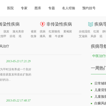
医院
专家
图库
专题
名人经验
预约挂号
传染性疾病
非传染性疾病
疾病
病
脱发
激光美容
雀斑
疣病
红斑狼疮
黄褐斑
尖锐湿疣
红斑
静
灰指甲
疥疮
疮
纹身
痛风
瘤
牛皮癣
艾滋病
风疹
痣
疾病导
风治疗
中医治疗
2013-05-23 17:21:29
一周热
为平时没有养成一个良好
着容易复发和喜欢扩散的
的治...
日常辅
儿童背
儿童脸
2013-05-22 17:48:37
白癜风