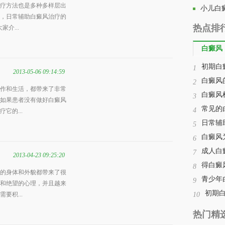
疗方法也是多种多样层出
小儿白
，日常辅助白癜风治疗的
热点排
介...
白癜风
初期白
1
2013-05-06 09:14:59
白癜风
2
作和生活，都带来了非常
白癜风
3
如果患者没有做好白癜风
常见的
4
它的...
日常辅
5
白癜风
6
成人白
7
2013-04-23 09:25:20
得白癜
8
的身体和外貌都带来了很
青少年
9
和绝望的心理，并且越来
初期
要积...
10
热门精