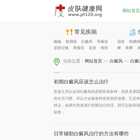
网站首页
常见疾病
癫痫
银屑病
白癜风
荨麻疹
湿疹
鱼鳞
皮肤过敏
青春痘
皮炎
痤疮
癣
体癣
当前位置：
网站首页
>>
白癜风
>>
白癜
初期白癜风应该怎么治疗
患者之所以会得白癜风的原因有很多种，很多患者因
的生活习惯，所以才会被各种皮肤病所侵袭。它还有
特点，如果对患者进行初期治疗的话，就可以取得很好
标签：
日常辅助白癜风治疗的方法有哪些