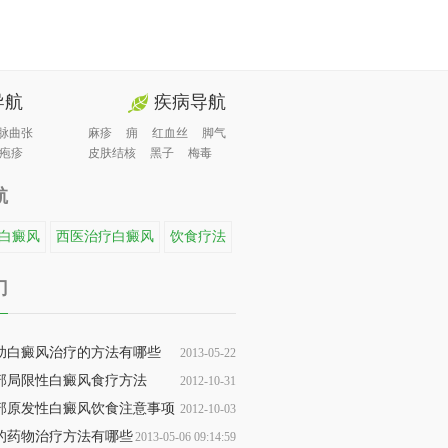
导航
疾病导航
脉曲张
麻疹
痈
红血丝
脚气
疱疹
皮肤结核
黑子
梅毒
航
白癜风
西医治疗白癜风
饮食疗法
门
助白癜风治疗的方法有哪些
2013-05-22
部局限性白癜风食疗方法
2012-10-31
17:48:37
部原发性白癜风饮食注意事项
2012-10-03
18:20:10
的药物治疗方法有哪些
2013-05-06 09:14:59
15:22:03