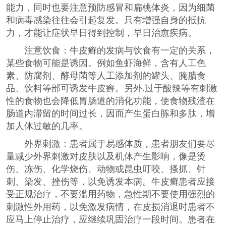
能力，同时也要注意预防感冒和扁桃体炎，因为细菌
和病毒感染往往会引起复发。只有增强自身的抵抗
力，才能让症状早日得到控制，早日治愈疾病。
注意饮食：牛皮癣的发病与饮食有一定的关系，
某些食物可能是诱因。例如鱼虾海鲜，含有人工色
素、防腐剂、酵母菌等人工添加剂的罐头、腌腊食
品、饮料等部可诱发牛皮癣。另外.过于酸辣等有刺激
性的食物也会降低胃肠道的消化功能，使食物残渣在
肠道内滞留的时间过长，因而产生蛋白胨和多肽，增
加人体过敏的几率。
外界刺激：患者属于易感体质，患者朋友们要尽
量减少外界刺激对皮肤以及机体产生影响，像是烫
伤、冻伤、化学烧伤、动物或昆虫叮咬、搔抓、针
刺、染发、挫伤等，以免诱发本病。牛皮癣患者应接
受正规治疗，不要滥用药物，急性期不要使用强烈的
刺激性外用药，以免激发病情，在皮损消退时患者不
应马上停止治疗，应继续巩固治疗一段时间。患者在