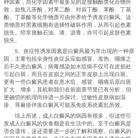
种因素，而化学因素中最多见的是接触酚类化合物所
致，如焦儿茶酚，对苯二酚、对叔丁酚、苯酚、丁基
酚、丁基酸等化学物质可由外界给予诱发白癜风。这
类物质对黑素细胞有选择性破坏作用，从而引起色素
脱失。经常接触石油、漆、沥青，亦可引起皮肤色素
脱失。
5、炎症性诱发因素是白癜风最为常出现的一种原
因，主要包括全身性炎症反应如感冒、发热、咽痛之
后不久患白癜风；病毒感染如水痘病不仅可在皮损处
引起白斑，而且在皮损之间的正常皮肤上出现白斑。
更有一些白癜风患者在患水痘、感冒、咽痛后原白斑
扩大、增多，其机制我们在前面章节里已有分析，但
更确切的机理尚待进一步探讨。过敏性皮肤病如湿
疹、荨麻疹伴发白癜风可能系免疫系统紊乱所致。
综上所述，成人白癜风的病因有很多，但这些引
发成人白癜风的饮食都是在生活中的。至于白癜风是
否会遗传，这还需要进一步的了解和观察。白癜风的