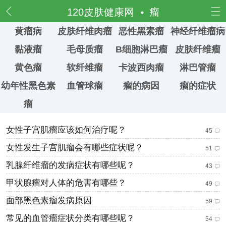
频道
120皮肤健康网
瘤
黄瘤病
皮肤纤维肉瘤
恶性黑素瘤
神经纤维瘤病
黏液瘤
毛母质瘤
B细胞淋巴瘤
皮肤纤维瘤
黄色瘤
软纤维瘤
卡波西肉瘤
淋巴管瘤
幼年性黑色素
血管球瘤
瘤的病因
瘤的症状
瘤
女性子宫肌瘤应该如何治疗呢？
45
女性发生子宫肌瘤会有哪些症状呢？
51
乳腺纤维瘤的发病症状有哪些呢？
43
甲状腺瘤对人体的危害有哪些？
49
面部黑色素瘤发病原因
59
常见的血管瘤症状分类有哪些呢？
54