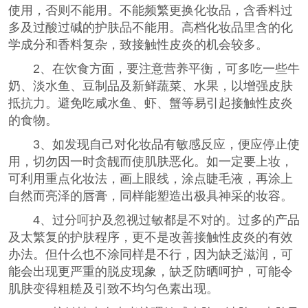
使用，否则不能用。不能频繁更换化妆品，含香料过
多及过酸过碱的护肤品不能用。高档化妆品里含的化
学成分和香料复杂，致接触性皮炎的机会较多。
2、在饮食方面，要注意营养平衡，可多吃一些牛
奶、淡水鱼、豆制品及新鲜蔬菜、水果，以增强皮肤
抵抗力。避免吃咸水鱼、虾、蟹等易引起接触性皮炎
的食物。
3、如发现自己对化妆品有敏感反应，便应停止使
用，切勿因一时贪靓而使肌肤恶化。如一定要上妆，
可利用重点化妆法，画上眼线，涂点睫毛液，再涂上
自然而亮泽的唇膏，同样能塑造出极具神采的妆容。
4、过分呵护及忽视过敏都是不对的。过多的产品
及太繁复的护肤程序，更不是改善接触性皮炎的有效
办法。但什么也不涂同样是不行，因为缺乏滋润，可
能会出现更严重的脱皮现象，缺乏防晒呵护，可能令
肌肤变得粗糙及引致不均匀色素出现。