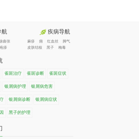
导航
疾病导航
脉曲张
麻疹
痈
红血丝
脚气
疱疹
皮肤结核
黑子
梅毒
航
雀斑治疗
雀斑诊断
雀斑症状
银屑病护理
银屑病危害
疗
银屑病诊断
银屑病症状
因
黑子的护理
门