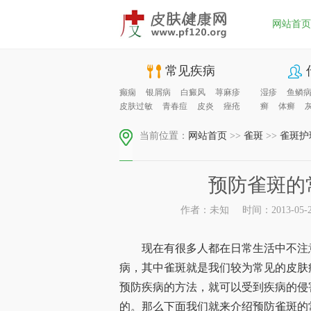
网站首页
常见疾病
癫痫
银屑病
白癜风
荨麻疹
湿疹
鱼鳞
皮肤过敏
青春痘
皮炎
痤疮
癣
体癣
当前位置：
网站首页
>>
雀斑
>>
雀斑护
预防雀斑的
作者：未知
时间：2013-05-20
现在有很多人都在日常生活中不注意
病，其中雀斑就是我们较为常见的皮肤
预防疾病的方法，就可以受到疾病的侵
的。那么下面我们就来介绍预防雀斑的