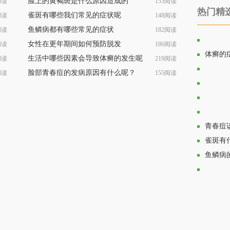
脸上的黄褐斑是什么原因造成的
阅读
153阅读
热门精
雀斑有哪些我们常见的症状呢
阅读
148阅读
鱼鳞病都有哪些常见的症状
阅读
182阅读
女性在更年期间如何预防脱发
阅读
186阅读
鱼鳞病
体癣的
生活中哪些因素会导致体癣的发生呢
阅读
219阅读
脸部青春痘的发病原因有什么呢？
阅读
155阅读
生活中
长期对
青春期
有效预
青春痘
雀斑有
鱼鳞病
白癜风