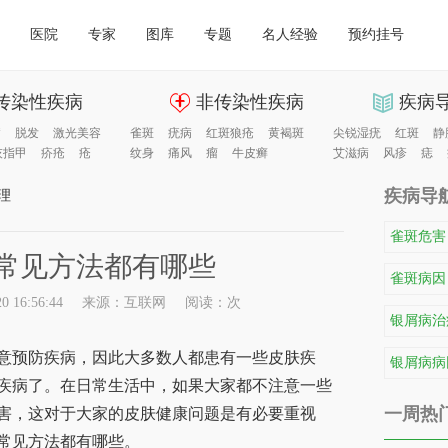
医院
专家
图库
专题
名人经验
预约挂号
传染性疾病
非传染性疾病
疾病
病
脱发
激光美容
雀斑
疣病
红斑狼疮
黄褐斑
尖锐湿疣
红斑
静
灰指甲
疥疮
疮
纹身
痛风
瘤
牛皮癣
艾滋病
风疹
痣
疾病导
理
雀斑危害
常见方法都有哪些
雀斑病因
 16:56:44
来源：互联网
阅读：
次
银屑病治
预防疾病，因此大多数人都患有一些皮肤疾
银屑病病
疾病了。在日常生活中，如果大家都不注意一些
一周热
害，这对于大家的皮肤健康问题是有必要重视
常见方法都有哪些。