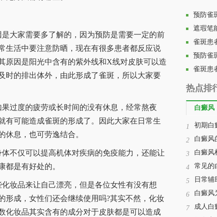
预防雀
遮瑕笔
是大家需要多了解的，因为预防是需要一定的前
雀斑患
常生活中要注意防晒，现在有很多患者都反应说
预防雀
其原因是阳光中含有的紫外线和X线对皮肤可以造
雀斑患
及时的排出体外，由此形成了雀斑，所以大家要
热点排
果过度的疲劳或长时间的没有休息，经常熬夜
白癜风
就有可能造成雀斑的形成了。因此大家在日常生
初期白
1
的休息，也可劳逸结合。
白癜风
2
体不仅可以提高机体对疾病的免疫能力，还能让
白癜风
3
康都是有好处的。
常见的
4
日常辅
5
化妆品来让自己漂亮，但是各位女性有没有想
白癜风
6
的形成，女性们还会继续使用吗?其实不然，化妆
成人白
7
数化妆品其实含有的成分对于皮肤都是可以造成