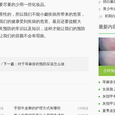
得白癜
8
要尽量的少用一些化妆品。
青少年
9
性的，所以我们不能小觑疾病所带来的危害，
初期
10
我们的健康受到疾病的危害。最后还要提醒大
最新内
关预防的常识以及知识，这样才能让我们的预防
让我们的容颜不会有瑕疵。
的
/ 下一篇：
对于荨麻疹的预防应该怎么做
怎样预
荨麻疹
女孩脸
灰指甲
灰指甲
手部牛皮癣的护理方式有哪些
阅读
239阅读
夏季皮