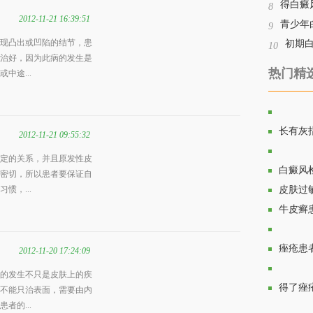
得白癜
8
2012-11-21 16:39:51
青少年
9
现凸出或凹陷的结节，患
初期
10
治好，因为此病的发生是
热门精
中途...
皮肤过
长有灰
2012-11-21 09:55:32
定的关系，并且原发性皮
榆林市
白癜风
密切，所以患者要保证自
惯，...
皮肤过
牛皮癣
痤疮的
痤疮患
2012-11-20 17:24:09
的发生不只是皮肤上的疾
荨麻疹
得了痤
不能只治表面，需要由内
者的...