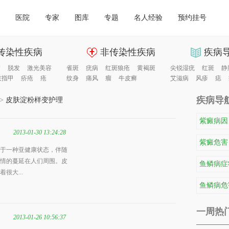
医院
专家
图库
专题
名人经验
预约挂号
传染性疾病
非传染性疾病
疾病
病
脱发
激光美容
雀斑
疣病
红斑狼疮
黄褐斑
尖锐湿疣
红斑
静
灰指甲
疥疮
疮
纹身
痛风
瘤
牛皮癣
艾滋病
风疹
痣
疾病导
>
皮肤淀粉样变护理
紫癜病因
2013-01-30 13:24:28
紫癜危害
于一种亚健康状态，伴随
情的蔓延在人们周围。皮
鱼鳞病症
很大...
鱼鳞病危
一周热
2013-01-26 10:56:37