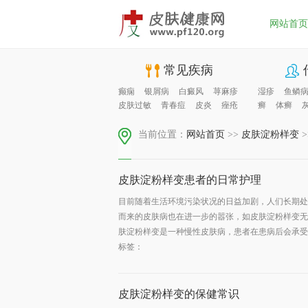
网站首页
常见疾病
癫痫
银屑病
白癜风
荨麻疹
湿疹
鱼鳞
皮肤过敏
青春痘
皮炎
痤疮
癣
体癣
当前位置：
网站首页
>>
皮肤淀粉样变
>
皮肤淀粉样变患者的日常护理
目前随着生活环境污染状况的日益加剧，人们长期处
而来的皮肤病也在进一步的嚣张，如皮肤淀粉样变无
肤淀粉样变是一种慢性皮肤病，患者在患病后会承受着
标签：
皮肤淀粉样变的保健常识