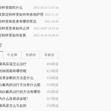
粉样变能吃什么
2012-10-23 15:47:54
皮肤淀粉样变如何有效地护理
2012-11-22
粉样变病患者有哪些禁忌
2012-10-06
15:54:06
粉样变患者如何止痒
2012-10-07 14:53:10
16:07:58
淀粉样变如何改善
2012-10-28 10:38:33
行
牛皮癣
鱼鳞病
荨麻疹
癜风应该怎么治疗
496阅读
的病因都有哪些呢
423阅读
检查诊断的方法是什么
334阅读
白癜风的治疗方法有什么呢
310阅读
助白癜风治疗的方法有哪些
283阅读
为什么容易误诊呢?
267阅读
癜风是怎么引起的
256阅读