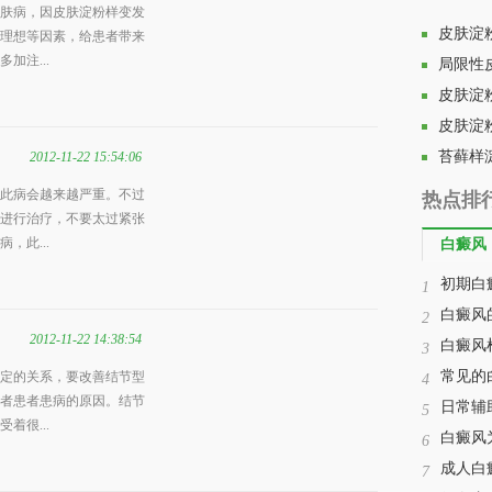
肤病，因皮肤淀粉样变发
皮肤淀
理想等因素，给患者带来
加注...
局限性
皮肤淀
皮肤淀
苔藓样
2012-11-22 15:54:06
此病会越来越严重。不过
热点排
进行治疗，不要太过紧张
，此...
白癜风
初期白
1
白癜风
2
2012-11-22 14:38:54
白癜风
3
常见的
定的关系，要改善结节型
4
者患者患病的原因。结节
日常辅
5
着很...
白癜风
6
成人白
7