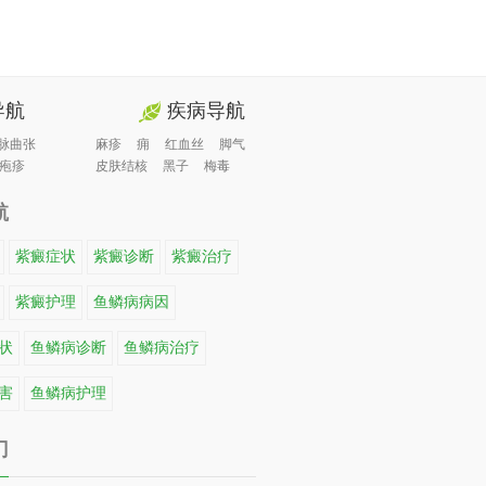
导航
疾病导航
脉曲张
麻疹
痈
红血丝
脚气
疱疹
皮肤结核
黑子
梅毒
航
紫癜症状
紫癜诊断
紫癜治疗
紫癜护理
鱼鳞病病因
状
鱼鳞病诊断
鱼鳞病治疗
害
鱼鳞病护理
门