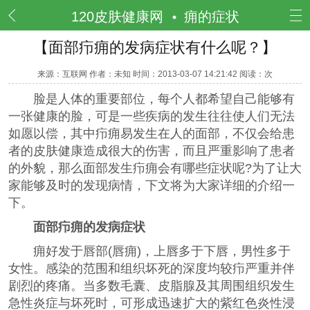
频道
120皮肤健康网
痈的症状
【面部疖痈的发病症状有什么呢？】
来源：互联网 作者：未知 时间：2013-03-07 14:21:42 阅读：
次
脸是人体的重要部位，每个人都希望自己能够有
一张健康的脸，可是一些疾病的发生往往使人们无法
如愿以偿，其中疖痈易发生在人的面部，不仅会给患
者的皮肤健康造成很大的伤害，而且严重影响了患者
的外貌，那么面部发生疖痈会有哪些症状呢?为了让大
家能够及时的发现病情，下文将为大家详细的介绍一
下。
面部疖痈的发病症状
痈好发于唇部(唇痈)，上唇多于下唇，男性多于
女性。感染的范围和组织坏死的深度均较疖严重并伴
剧烈的疼痛。当多数毛囊、皮脂腺及其周围组织发生
急性炎症与坏死时，可形成迅速扩大的紫红色炎性浸