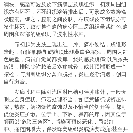
润块。感染可波及皮下筋膜层及肌组织。初期周围组
织亦有坏死，坏死组织溶解排出后，可形成多数蜂窝
状腔洞。继之，腔洞之间皮肤、粘膜或皮下组织亦可
发生坏死，致使整个痈的病变区上层组织呈紫红色;痈
周围和深部的组织则呈浸润性水肿。
疖初起为皮肤上现出红、肿、痛小硬结，成锥形
隆起，有触痛;随即硬结顶出现黄白色脓头，周围为红
色硬盘，病员自觉局部发痒、烧灼感及跳痛;以后脓头
破溃，排除少许脓液后疼痛减轻，或其顶端形成一个
脓栓，与周围组织分离而脱落，炎症逐渐消退，创口
自行愈合。
发病过程中除引流区淋巴结可伴肿胀外，一般无
明显全身症状。疖若处理不当，如随意搔抓或挤压排
脓，热敷，药物烧灼腐蚀以及不恰当的切开等，都可
促使炎症扩散。位于上、下唇、鼻部的疖，因其位于
颜面部“危险三角区”，感染可骤然恶化，局部红、
肿、痛范围增大，伴发蜂窝组织炎或演变成痈;甚至并