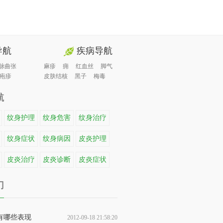
导航
疾病导航
脉曲张
麻疹
痈
红血丝
脚气
疱疹
皮肤结核
黑子
梅毒
航
纹身护理
纹身危害
纹身治疗
纹身症状
纹身病因
皮炎护理
皮炎治疗
皮炎诊断
皮炎症状
门
有哪些表现
2012-09-18 21:58:20