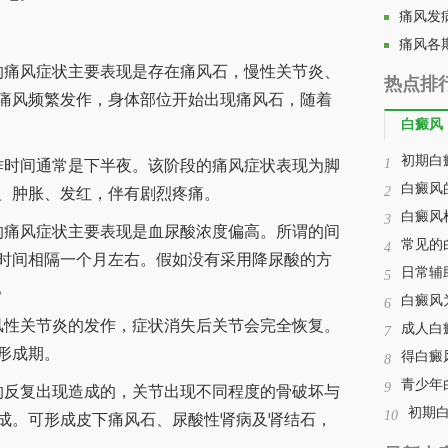
痛风发
痛风各
痛风症状主要表现是存在痛风石，慢性关节炎、
热点排
痛风频繁发作，身体部位开始出现痛风石，随着
白癜风
初期白
1
时间通常是下半夜。该阶段的痛风症状表现为脚
白癜风
2
、肿胀、发红，伴有剧烈疼痛。
白癜风
3
痛风症状主要表现是血尿酸浓度偏高。所谓的间
常见的
4
时间相隔一个月左右。假如没有采用降尿酸的方
日常辅
5
。
白癜风
6
性关节炎的发作，症状消失后关节会完全恢复。
成人白
7
形成期。
得白癜
8
青少年
9
反复出现造成的，关节出现不同程度的骨破坏与
初期
10
成。可形成皮下痛风石、尿酸性肾病及肾结石，