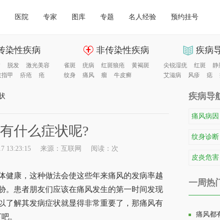
医院
专家
图库
专题
名人经验
预约挂号
传染性疾病
非传染性疾病
疾病
病
脱发
激光美容
雀斑
疣病
红斑狼疮
黄褐斑
尖锐湿疣
红斑
静
灰指甲
疥疮
疮
纹身
痛风
瘤
牛皮癣
艾滋病
风疹
痣
疾病导
状
痛风病因
有什么症状呢?
纹身诊断
 13:23:15
来源：互联网
阅读：
次
皮炎危害
健康，这种做法会使这些年来痛风的发病率越
一周热
胁。患者朋友们应该在痛风发生的第一时间发现
以了解其发病症状就显得非常重要了，那痛风有
痛风都
下吧。