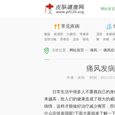
网站首页
常见疾病
癫痫
银屑病
白癜风
荨麻疹
湿疹
鱼鳞
皮肤过敏
青春痘
皮炎
痤疮
癣
体癣
当前位置：
网站首页
>>
痛风
>>
痛风症
痛风发病
作者：未知
时间：2013-03-17
日常生活中很多人不重视自己的身体
来越高，给人们的健康造成了很大的威
病情，这样才能做好治疗减少痛苦，所
什么症状表现呢?下面大家就来了解一