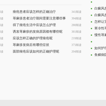
日常生
白癜风
痤疮患者应该怎样的正确治疗
阅读
341阅读
白癜风
荨麻疹患者治疗期间需要注意哪些事
阅读
394阅读
怎样让
得了痤疮生活中应该怎么护理
阅读
280阅读
寒冷性
诱发荨麻疹的发病原因都有哪些呢
阅读
381阅读
慢性荨
应该怎样正确的护理痤疮呢
阅读
219阅读
荨麻疹发病后有哪些症状
阅读
375阅读
脸部皮
如何护
面部痤疮应该如何的正确护理呢
阅读
204阅读
鱼鳞病