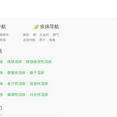
导航
疾病导航
脉曲张
麻疹
痈
红血丝
脚气
疱疹
皮肤结核
黑子
梅毒
航
疹
疣状湿疹
静脉曲张性湿疹
疹
胼胝性湿疹
躯干湿疹
疹
多汗性湿疹
亚急性湿疹
疹
鳞屑性湿疹
日光性湿疹
门