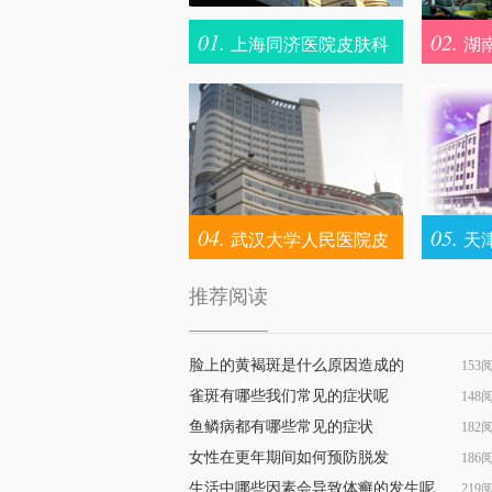
01.
02.
上海同济医院皮肤科
湖
院皮肤科
04.
05.
武汉大学人民医院皮
天
肤科
推荐阅读
脸上的黄褐斑是什么原因造成的
153
雀斑有哪些我们常见的症状呢
148
鱼鳞病都有哪些常见的症状
182
女性在更年期间如何预防脱发
186
生活中哪些因素会导致体癣的发生呢
219