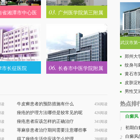
03.
南省湘潭市中心医
广州医学院第三附属
医院皮肤性病科
武汉市第
郑州大
纹身与
06.
津市长征医院
长春市中医学院附属
黄石市
医院皮肤科
皮肤淀
男性艾
热点排
牛皮癣患者的预防措施有什么
阅读
456阅读
痤疮的护理方法哪些是较常见的呢
阅读
426阅读
白癜风
痤疮患者应该怎样的正确治疗
阅读
341阅读
初期白
1
荨麻疹患者治疗期间需要注意哪些事
阅读
394阅读
白癜风
2
得了痤疮生活中应该怎么护理
阅读
280阅读