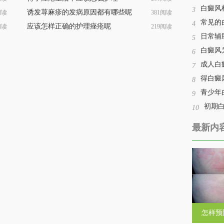
白癜风
3
诱发荨麻疹的发病原因都有哪些呢
阅读
381阅读
常见的
4
应该怎样正确的护理痤疮呢
阅读
219阅读
日常辅
5
白癜风
6
成人白
7
得白癜
8
青少年
9
初期
10
最新内
怎样预