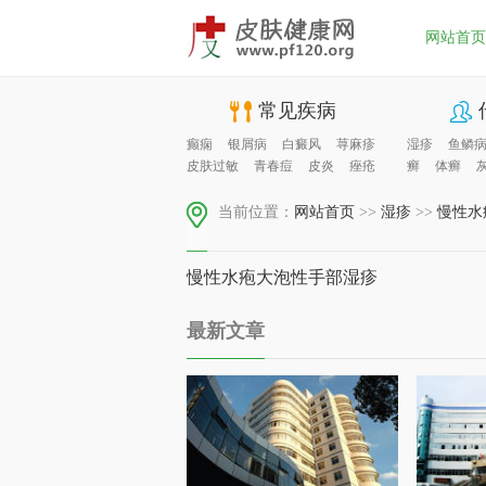
网站首页
常见疾病
癫痫
银屑病
白癜风
荨麻疹
湿疹
鱼鳞
皮肤过敏
青春痘
皮炎
痤疮
癣
体癣
当前位置：
网站首页
>>
湿疹
>>
慢性水
慢性水疱大泡性手部湿疹
最新文章