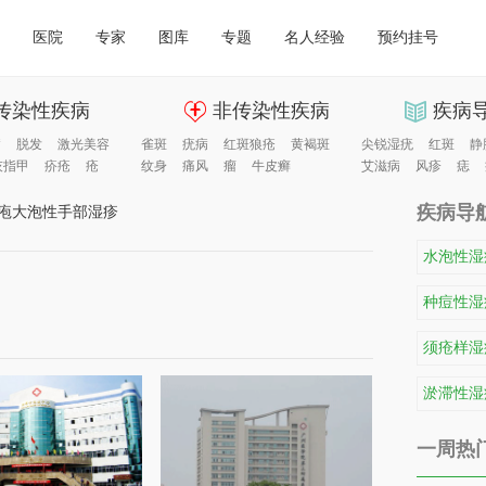
医院
专家
图库
专题
名人经验
预约挂号
传染性疾病
非传染性疾病
疾病
病
脱发
激光美容
雀斑
疣病
红斑狼疮
黄褐斑
尖锐湿疣
红斑
静
灰指甲
疥疮
疮
纹身
痛风
瘤
牛皮癣
艾滋病
风疹
痣
疾病导
疱大泡性手部湿疹
水泡性湿
种痘性湿
须疮样湿
淤滞性湿
一周热