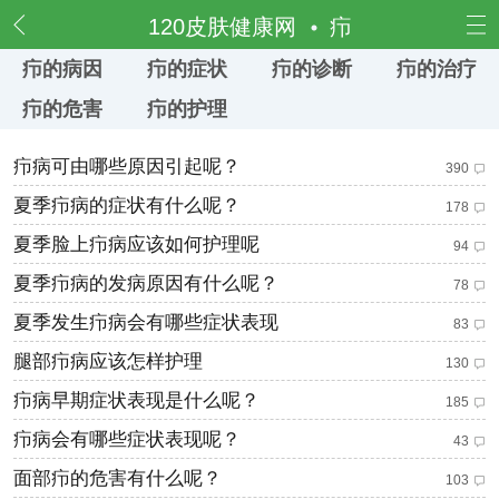
频道
120皮肤健康网
疖
疖的病因
疖的症状
疖的诊断
疖的治疗
疖的危害
疖的护理
疖病可由哪些原因引起呢？
390
夏季疖病的症状有什么呢？
178
夏季脸上疖病应该如何护理呢
94
夏季疖病的发病原因有什么呢？
78
夏季发生疖病会有哪些症状表现
83
腿部疖病应该怎样护理
130
疖病早期症状表现是什么呢？
185
疖病会有哪些症状表现呢？
43
面部疖的危害有什么呢？
103